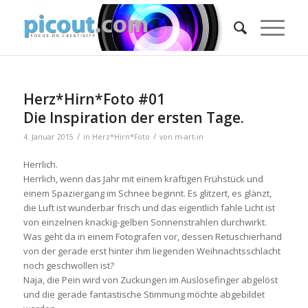
Herz*Hirn*Foto #01
Die Inspiration der ersten Tage.
/
/
4. Januar 2015
in
Herz*Hirn*Foto
von
m-art-in
Herrlich.
Herrlich, wenn das Jahr mit einem kräftigen Frühstück und
einem Spaziergang im Schnee beginnt. Es glitzert, es glänzt,
die Luft ist wunderbar frisch und das eigentlich fahle Licht ist
von einzelnen knackig-gelben Sonnenstrahlen durchwirkt.
Was geht da in einem Fotografen vor, dessen Retuschierhand
von der gerade erst hinter ihm liegenden Weihnachtsschlacht
noch geschwollen ist?
Naja, die Pein wird von Zuckungen im Auslösefinger abgelöst
und die gerade fantastische Stimmung möchte abgebildet